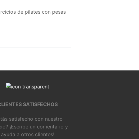
rcicios de pilates con pesas
CLIENTES SATISFECHOS
tás satisfecho con nuestro
cio? ¡Escribe un comentario y
ayuda a otros clientes!