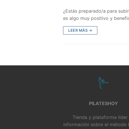
¿Estás preparado/a para subir
es algo muy positivo y benefi
LEER MÁS →
PILATESHOY
Tienda y plataforma líder
información sobre el método P