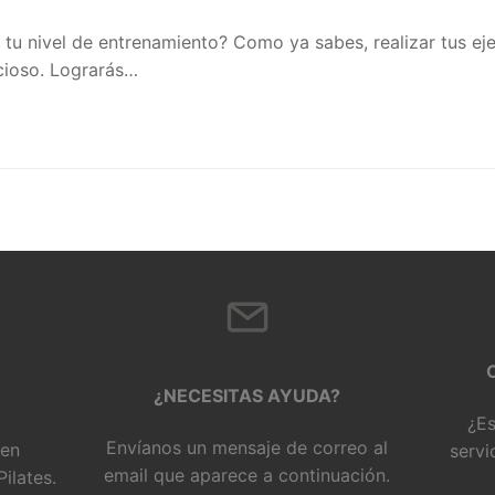
 tu nivel de entrenamiento? Como ya sabes, realizar tus eje
cioso. Lograrás…
¿NECESITAS AYUDA?
¿Es
Envíanos un mensaje de correo al
 en
servi
email que aparece a continuación.
ilates.