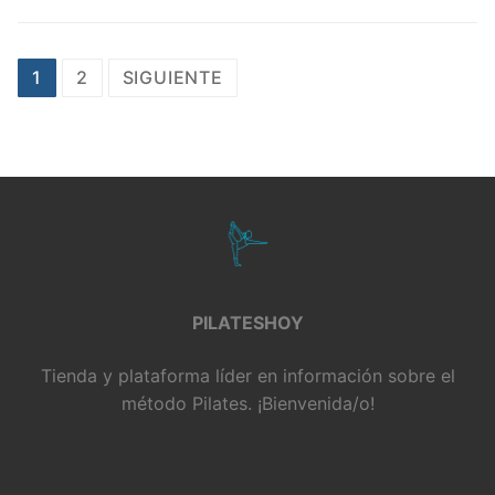
1
2
SIGUIENTE
PILATESHOY
Tienda y plataforma líder en información sobre el
método Pilates. ¡Bienvenida/o!