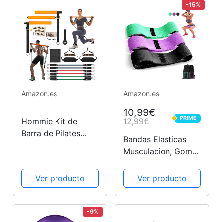
-15%
Amazon.es
Amazon.es
10,99€
PRIME
Hommie Kit de
12,99€
PRIME
Barra de Pilates
Bandas Elasticas
portátil, Barra de
Musculacion, Gomas
Pilates Ajustables y
Elasticas
Removibles con 6
Musculacion
Ver producto
Ver producto
Bandas Resistencia
Antideslizantes de
20/30/40lbs,
Tela, Cintas
Entrena en Casa
Elasticas
-9%
para Yoga,...