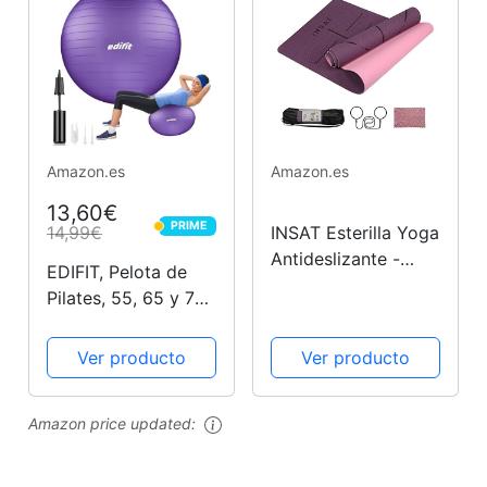
Musculacion 3
Niveles de
Ejercicios para
Gluteos, Cadera,...
Amazon.es
Amazon.es
13,60€
PRIME
14,99€
INSAT Esterilla Yoga
PRIME
Antideslizante -
EDIFIT, Pelota de
Colchoneta Yoga
Pilates, 55, 65 y 75
Pilates Gimnasia
cm, Yoga
Deporte con
Accesorios, Fitness,
Ver producto
Ver producto
Alineación del
Varios Tamaños,
Cuerpo - Yoga Mat
Pequeño, Mediano,
de Material
Amazon price updated:
Grande, Gimnasio
Ecológico con Bolsa
en Casa, Embarazo,
y Correa...
Incluye Inflador...