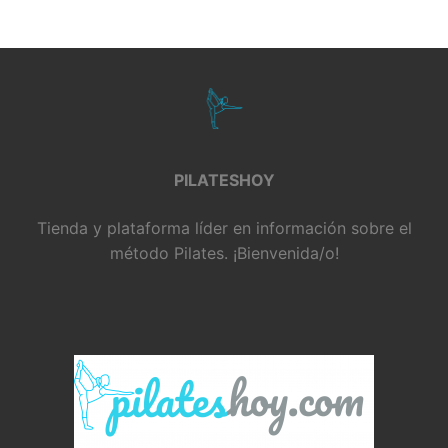
PILATESHOY
Tienda y plataforma líder en información sobre el
método Pilates. ¡Bienvenida/o!